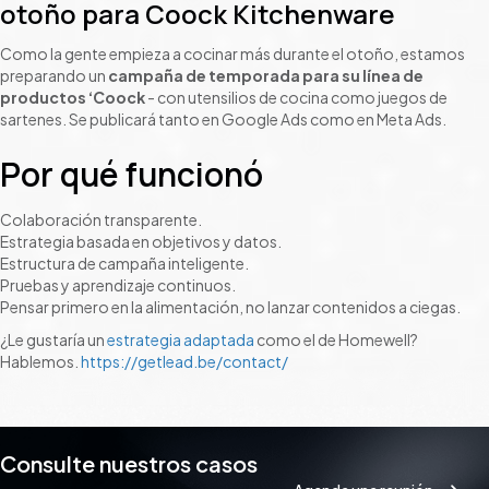
otoño para Coock Kitchenware
Como la gente empieza a cocinar más durante el otoño, estamos
preparando un
campaña de temporada para su línea de
productos ‘Coock
- con utensilios de cocina como juegos de
sartenes. Se publicará tanto en Google Ads como en Meta Ads.
Por qué funcionó
Colaboración transparente.
Estrategia basada en objetivos y datos.
Estructura de campaña inteligente.
Pruebas y aprendizaje continuos.
Pensar primero en la alimentación, no lanzar contenidos a ciegas.
¿Le gustaría un
estrategia adaptada
como el de Homewell?
Hablemos.
https://getlead.be/contact/
Consulte nuestros casos