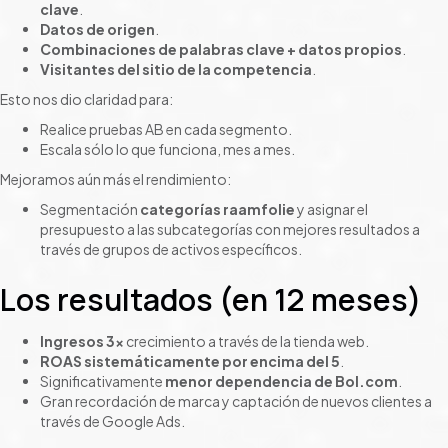
clave
.
Datos de origen
.
Combinaciones de palabras clave + datos propios
.
Visitantes del sitio de la competencia
.
Esto nos dio claridad para:
Realice pruebas AB en cada segmento.
Escala sólo lo que funciona, mes a mes.
Mejoramos aún más el rendimiento:
Segmentación
categorías raamfolie
y asignar el
presupuesto a las subcategorías con mejores resultados a
través de grupos de activos específicos.
Los resultados (en 12 meses)
Ingresos 3x
crecimiento a través de la tienda web.
ROAS sistemáticamente por encima del 5
.
Significativamente
menor dependencia de Bol.com
.
Gran recordación de marca y captación de nuevos clientes a
través de Google Ads.