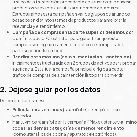
tráfico de alta intención procedente de usuarios que buscan
productos relevantes sin utilizar el nombre de la marca.
Estructuramos esta campaña en varios grupos de anuncios
basados en distintos temas de productos para mejorar la
relevancia y el rendimiento.
Campaña de compras en la parte superior del embudo
:
Con límites de CPC estrictos para garantizar que esta
campaña se dirige únicamente al tráfico de compras de la
parte superior del embudo.
Rendimiento máximo (sólo alimentación + contenido)
:
Inicialmente estructurada con 2 grupos de activos para probar
su eficacia. Esta fue la campaña principal dirigida a captar
tráfico de compras de alta intención listo para convertir.
2. Déjese guiar por los datos
Después de unos meses:
Película para ventanas (raamfolie)
se erigió en claro
vencedor.
Mantuvimos raamfolie en la campaña PMax existente y
eliminó
todas las demás categorías de menor rendimiento
(como utensilios de cocina y aparatos electrónicos).