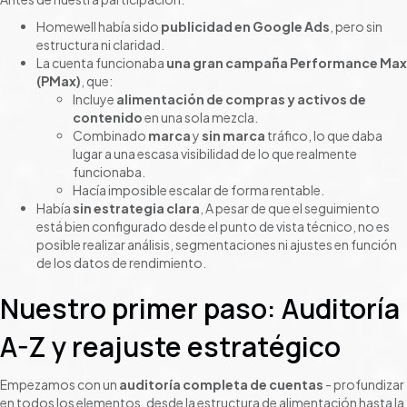
Homewell había sido
publicidad en Google Ads
, pero sin
estructura ni claridad.
La cuenta funcionaba
una gran campaña Performance Max
(PMax)
, que:
Incluye
alimentación de compras y activos de
contenido
en una sola mezcla.
Combinado
marca
y
sin marca
tráfico, lo que daba
lugar a una escasa visibilidad de lo que realmente
funcionaba.
Hacía imposible escalar de forma rentable.
Había
sin estrategia clara
, A pesar de que el seguimiento
está bien configurado desde el punto de vista técnico, no es
posible realizar análisis, segmentaciones ni ajustes en función
de los datos de rendimiento.
Nuestro primer paso: Auditoría
A-Z y reajuste estratégico
Empezamos con un
auditoría completa de cuentas
- profundizar
en todos los elementos, desde la estructura de alimentación hasta la