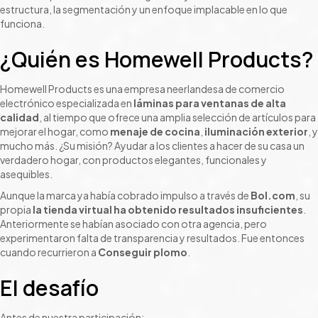
estructura, la segmentación y un enfoque implacable en lo que
funciona.
¿Quién es Homewell Products?
Homewell Products es una empresa neerlandesa de comercio
electrónico especializada en
láminas para ventanas de alta
calidad
, al tiempo que ofrece una amplia selección de artículos para
mejorar el hogar, como
menaje de cocina
,
iluminación exterior
, y
mucho más. ¿Su misión? Ayudar a los clientes a hacer de su casa un
verdadero hogar, con productos elegantes, funcionales y
asequibles.
Aunque la marca ya había cobrado impulso a través de
Bol.com
, su
propia
la tienda virtual ha obtenido resultados insuficientes
.
Anteriormente se habían asociado con otra agencia, pero
experimentaron falta de transparencia y resultados. Fue entonces
cuando recurrieron a
Conseguir plomo
.
El desafío
Antes de nuestra participación: