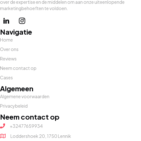
over de expertise en de middelen om aan onze uiteenlopende
marketingbehoeften te voldoen.
Navigatie
Home
Over ons
Reviews
Neem contact op
Cases
Algemeen
Algemene voorwaarden
Privacybeleid
Neem contact op
+32477659934
Loddershoek 20, 1750 Lennik