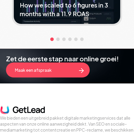
How we scaled to 6 figures in 3
months with a 11.9 ROAS
Zet de eerste stap naar online groei!
Maak een afspraak
We bieden een uitgebreid pakket digitale marketingservices dat alle
aspecten van onze online aanwezigheid dekt. Van SEO en sociale-
mediamarketing tot contentcreatie en PPC-reclame, we beschikken