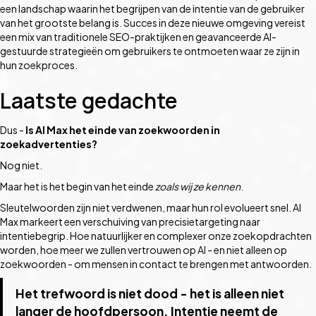
een landschap waarin het begrijpen van de intentie van de gebruiker
van het grootste belang is. Succes in deze nieuwe omgeving vereist
een mix van traditionele SEO-praktijken en geavanceerde AI-
gestuurde strategieën om gebruikers te ontmoeten waar ze zijn in
hun zoekproces.
Laatste gedachte
Dus -
Is AI Max het einde van zoekwoorden in
zoekadvertenties?
Nog niet.
Maar het is het begin van het einde
zoals wij ze kennen
.
Sleutelwoorden zijn niet verdwenen, maar hun rol evolueert snel. AI
Max markeert een verschuiving van precisietargeting naar
intentiebegrip. Hoe natuurlijker en complexer onze zoekopdrachten
worden, hoe meer we zullen vertrouwen op AI - en niet alleen op
zoekwoorden - om mensen in contact te brengen met antwoorden.
Het trefwoord is niet dood - het is alleen niet
langer de hoofdpersoon. Intentie neemt de