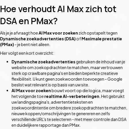
Hoe verhoudt AI Max zich tot
DSA en PMax?
Als je je afvraagt hoe
AI Max voor zoeken
zich opstapelt tegen
Dynamische zoekadvertenties (DSA)
of
Maximale prestatie
(PMax)
- je bent niet alleen.
Hier volgt een kort overzicht:
Dynamische zoekadvertenties
gebruiken de inhoud van je
website om zoekopdrachten te matchen, maar vertrouwen
sterk op crawlbare pagina's en bieden beperkte creatieve
flexibiliteit. U kunt geen zoekwoorden toevoegen - Google
beslist wat relevant is op basis van uw site.
AI Max voor zoeken
bouwt voort op die logica, maar voegt
het volgende toe
realtime AI-verbeteringen
. Het gebruikt
uw landingspagina's, advertentieteksten en
zoekwoordintentie om bredere zoekopdrachten te matchen,
nieuwe koppen/omschrijvingen te genereren en zelfs
verschillende URL's te selecteren - met meer controle dan DSA
en duidelijkere rapportage dan PMax.