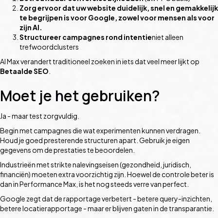
Zorg ervoor dat uw website duidelijk, snel en gemakkelijk
te begrijpen is voor Google, zowel voor mensen als voor
zijn AI.
Structureer campagnes rond intentie
niet alleen
trefwoordclusters
AI Max verandert traditioneel zoeken in iets dat veel meer lijkt op
Betaalde SEO
.
Moet je het gebruiken?
Ja - maar test zorgvuldig.
Begin met campagnes die wat experimenten kunnen verdragen.
Houd je goed presterende structuren apart. Gebruik je eigen
gegevens om de prestaties te beoordelen.
Industrieën met strikte nalevingseisen (gezondheid, juridisch,
financiën) moeten extra voorzichtig zijn. Hoewel de controle beter is
dan in Performance Max, is het nog steeds verre van perfect.
Google zegt dat de rapportage verbetert - betere query-inzichten,
betere locatierapportage - maar er blijven gaten in de transparantie.