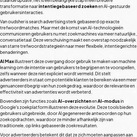
transformatie naar
intentiegebaseerd zoeken
en AI-gestuurde
gebruikersinteracties.
Van oudsher is search advertising sterk gebaseerd op exacte
trefwoordmatches. Maar met de komst van AI-technologieën
communiceren gebruikers nu met zoekmachines via meer natuurlijke,
conversatietaal. Deze verschuiving maakt een overstap noodzakelijk
van starre trefwoordstrategieën naar meer flexibele, intentiegerichte
benaderingen.
AI Max
illustreert deze overgang door gebruik te maken van machine
learning om de intentie van gebruikers te begrijpen en te voorspellen,
zelfs wanneer deze niet expliciet wordt vermeld. Dit stelt
adverteerders in staat om potentiële klanten te bereiken via een meer
genuanceerd begrip van hun zoekgedrag, waardoor de relevantie en
effectiviteit van advertenties wordt verbeterd.
Bovendien zijn functies zoals
AI-overzichten
en
AI-modus
in
Google's zoekplatform illustreren deze evolutie. Deze tools bieden
gebruikers uitgebreide, door AI gegenereerde antwoorden op hun
zoekopdrachten, waardoor ze minder afhankelijk zijn van
traditionele, op links gebaseerde zoekresultaten.
Voor adverteerders betekent dit dat ze zich moeten aanpassen aan