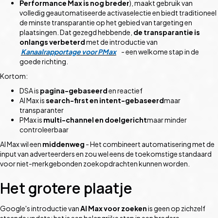
Performance Max is nog breder
), maakt gebruik van
volledig geautomatiseerde activaselectie en biedt traditioneel
de minste transparantie op het gebied van targeting en
plaatsingen. Dat gezegd hebbende,
de transparantie is
onlangs verbeterd
met de introductie van
Kanaalrapportage voor PMax
- een welkome stap in de
goede richting.
Kortom:
DSA is
pagina-gebaseerd
en reactief
AI Max is
search-first en intent-gebaseerd
maar
transparanter
PMax is
multi-channel en doelgericht
maar minder
controleerbaar
AI Max wil een
middenweg
- Het combineert automatisering met de
input van adverteerders en zou wel eens de toekomstige standaard
voor niet-merkgebonden zoekopdrachten kunnen worden.
Het grotere plaatje
Google's introductie van
AI Max voor zoeken
is geen op zichzelf
staande update; het is een belangrijke stap in een bredere