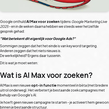
Google onthuld
AI Max voor zoeken
tijdens
Google Marketing Live
2025
- en in de weken daarna hebben we steeds weer hetzelfde
gesprek gehad:
"Wat betekent dit eigenlijk voor Google Ads?"
Sommigen zeggen dat het het einde is van keyword targeting.
Anderen zeggen dat het niets nieuws is.
De werkelijkheid? Ergens daar tussenin.
Dit is wat je moet weten:
Wat is AI Max voor zoeken?
AI Max is een nieuwe
opt-in functie
momenteel in bèta (met bredere
uitrol onderweg). Het verbetert je bestaande zoekcampagnes met
behulp van Google's AI.
Je hoeft geen nieuwe campagne te starten - je activeert hem gewoon
binnen je bestaande structuur.