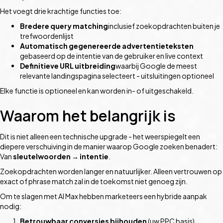
Het voegt drie krachtige functies toe:
Bredere query matching
inclusief zoekopdrachten buiten je
trefwoordenlijst
Automatisch gegenereerde advertentieteksten
gebaseerd op de intentie van de gebruiker en live context
Definitieve URL uitbreiding
waarbij Google de meest
relevante landingspagina selecteert - uitsluitingen optioneel
Elke functie is optioneel en kan worden in- of uitgeschakeld.
Waarom het belangrijk is
Dit is niet alleen een technische upgrade - het weerspiegelt een
diepere verschuiving in de manier waarop Google zoeken benadert:
Van
sleutelwoorden → intentie
.
Zoekopdrachten worden langer en natuurlijker. Alleen vertrouwen op
exact of phrase match zal in de toekomst niet genoeg zijn.
Om te slagen met AI Max hebben marketeers een hybride aanpak
nodig:
Betrouwbaar conversies bijhouden
(uw PPC basis)