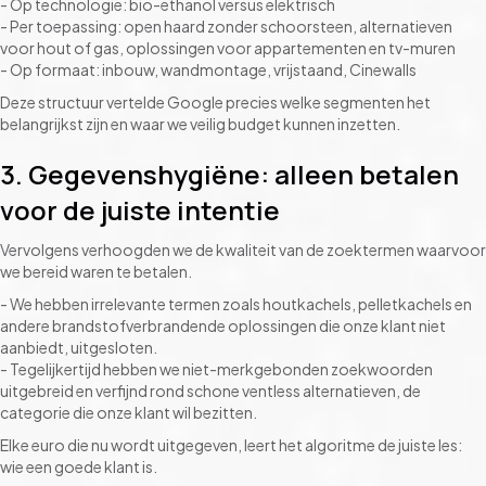
- Op technologie: bio-ethanol versus elektrisch
- Per toepassing: open haard zonder schoorsteen, alternatieven
voor hout of gas, oplossingen voor appartementen en tv-muren
- Op formaat: inbouw, wandmontage, vrijstaand, Cinewalls
Deze structuur vertelde Google precies welke segmenten het
belangrijkst zijn en waar we veilig budget kunnen inzetten.
3. Gegevenshygiëne: alleen betalen
voor de juiste intentie
Vervolgens verhoogden we de kwaliteit van de zoektermen waarvoor
we bereid waren te betalen.
- We hebben irrelevante termen zoals houtkachels, pelletkachels en
andere brandstofverbrandende oplossingen die onze klant niet
aanbiedt, uitgesloten.
- Tegelijkertijd hebben we niet-merkgebonden zoekwoorden
uitgebreid en verfijnd rond schone ventless alternatieven, de
categorie die onze klant wil bezitten.
Elke euro die nu wordt uitgegeven, leert het algoritme de juiste les:
wie een goede klant is.