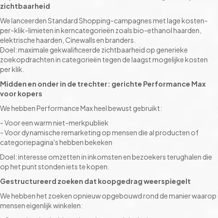
zichtbaarheid
We lanceerden Standard Shopping-campagnes met lage kosten-
per-klik-limieten in kerncategorieën zoals bio-ethanol haarden,
elektrische haarden, Cinewalls en branders.
Doel: maximale gekwalificeerde zichtbaarheid op generieke
zoekopdrachten in categorieën tegen de laagst mogelijke kosten
per klik.
Midden en onder in de trechter: gerichte Performance Max
voor kopers
We hebben Performance Max heel bewust gebruikt:
- Voor een warm niet-merkpubliek
- Voor dynamische remarketing op mensen die al producten of
categoriepagina's hebben bekeken
Doel: interesse omzetten in inkomsten en bezoekers terughalen die
op het punt stonden iets te kopen.
Gestructureerd zoeken dat koopgedrag weerspiegelt
We hebben het zoeken opnieuw opgebouwd rond de manier waarop
mensen eigenlijk winkelen: