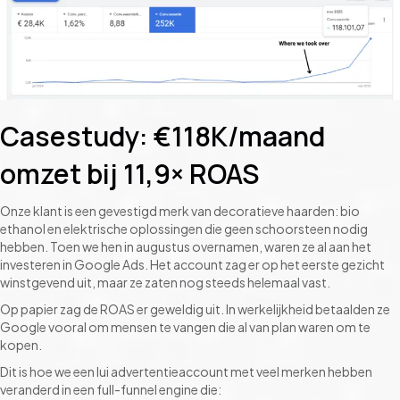
Casestudy: €118K/maand
omzet bij 11,9× ROAS
Onze klant is een gevestigd merk van decoratieve haarden: bio
ethanol en elektrische oplossingen die geen schoorsteen nodig
hebben. Toen we hen in augustus overnamen, waren ze al aan het
investeren in Google Ads. Het account zag er op het eerste gezicht
winstgevend uit, maar ze zaten nog steeds helemaal vast.
Op papier zag de ROAS er geweldig uit. In werkelijkheid betaalden ze
Google vooral om mensen te vangen die al van plan waren om te
kopen.
Dit is hoe we een lui advertentieaccount met veel merken hebben
veranderd in een full-funnel engine die: