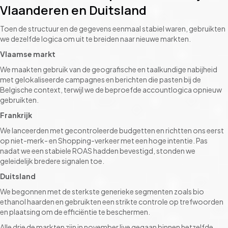
Vlaanderen en Duitsland
Toen de structuur en de gegevens eenmaal stabiel waren, gebruikten
we dezelfde logica om uit te breiden naar nieuwe markten.
Vlaamse markt
We maakten gebruik van de geografische en taalkundige nabijheid
met gelokaliseerde campagnes en berichten die pasten bij de
Belgische context, terwijl we de beproefde accountlogica opnieuw
gebruikten.
Frankrijk
We lanceerden met gecontroleerde budgetten en richtten ons eerst
op niet-merk- en Shopping-verkeer met een hoge intentie. Pas
nadat we een stabiele ROAS hadden bevestigd, stonden we
geleidelijk bredere signalen toe.
Duitsland
We begonnen met de sterkste generieke segmenten zoals bio
ethanol haarden en gebruikten een strikte controle op trefwoorden
en plaatsing om de efficiëntie te beschermen.
Alle drie de markten zijn in november live gegaan binnen hetzelfde