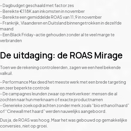
- Dagbudget geschaald met factor zes
- Bereikte €118K aan inkomsten in november
- Bereikte een gemiddelde ROAS van 11,9 in november
- Frankrijk, Vlaanderen en Duitsland binnengetrokken in dezelfde
maand
- Een Black Friday-actie gehouden zonder al te veel marge te
verbranden
De uitdaging: de ROAS Mirage
Toen we de rekening controleerden, zagen we een heel bekende
valkuil.
- Performance Max deed het meeste werk met een brede targeting
en zeer beperkte controle
- De campagnes leunden zwaar op merkverkeer: mensen die al
zochten naar hun merknaam of exacte productnamen
- Generieke zoekopdrachten zonder merk zoals “bio ethanol haard”
of “Cinewall met haard” werden nauwelijks aangeboord.
Dus ja, de ROAS was hoog. Maar het was gebouwd op gemakkelijke
conversies, niet op groei.