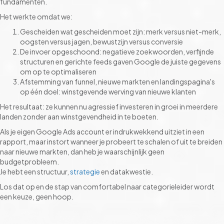
fundamenten.
Het werkte omdat we:
Gescheiden wat gescheiden moet zijn: merk versus niet-merk,
oogsten versus jagen, bewustzijn versus conversie
De invoer opgeschoond: negatieve zoekwoorden, verfijnde
structuren en gerichte feeds gaven Google de juiste gegevens
om op te optimaliseren
Afstemming van funnel, nieuwe markten en landingspagina's
op één doel: winstgevende werving van nieuwe klanten
Het resultaat: ze kunnen nu agressief investeren in groei in meerdere
landen zonder aan winstgevendheid in te boeten.
Als je eigen Google Ads account er indrukwekkend uitziet in een
rapport, maar instort wanneer je probeert te schalen of uit te breiden
naar nieuwe markten, dan heb je waarschijnlijk geen
budgetprobleem.
Je hebt een structuur,
strategie
en datakwestie.
Los dat op en de stap van comfortabel naar categorieleider wordt
een keuze, geen hoop.