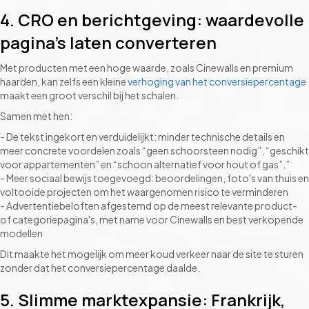
4. CRO en berichtgeving: waardevolle
pagina's laten converteren
Met producten met een hoge waarde, zoals Cinewalls en premium
haarden, kan zelfs een kleine
verhoging van het conversiepercentage
maakt een groot verschil bij het schalen.
Samen met hen:
- De tekst ingekort en verduidelijkt: minder technische details en
meer concrete voordelen zoals “geen schoorsteen nodig”, “geschikt
voor appartementen” en “schoon alternatief voor hout of gas”.”
- Meer sociaal bewijs toegevoegd: beoordelingen, foto's van thuis en
voltooide projecten om het waargenomen risico te verminderen
- Advertentiebeloften afgestemd op de meest relevante product-
of categoriepagina's, met name voor Cinewalls en best verkopende
modellen
Dit maakte het mogelijk om meer koud verkeer naar de site te sturen
zonder dat het conversiepercentage daalde.
5. Slimme marktexpansie: Frankrijk,