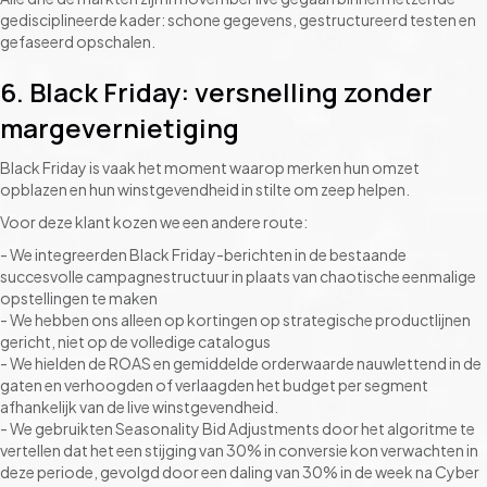
gedisciplineerde kader: schone gegevens, gestructureerd testen en
gefaseerd opschalen.
6. Black Friday: versnelling zonder
margevernietiging
Black Friday is vaak het moment waarop merken hun omzet
opblazen en hun winstgevendheid in stilte om zeep helpen.
Voor deze klant kozen we een andere route:
- We integreerden Black Friday-berichten in de bestaande
succesvolle campagnestructuur in plaats van chaotische eenmalige
opstellingen te maken
- We hebben ons alleen op kortingen op strategische productlijnen
gericht, niet op de volledige catalogus
- We hielden de ROAS en gemiddelde orderwaarde nauwlettend in de
gaten en verhoogden of verlaagden het budget per segment
afhankelijk van de live winstgevendheid.
- We gebruikten Seasonality Bid Adjustments door het algoritme te
vertellen dat het een stijging van 30% in conversie kon verwachten in
deze periode, gevolgd door een daling van 30% in de week na Cyber