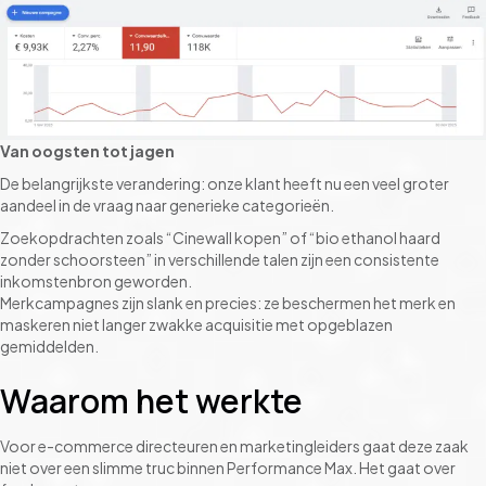
Van oogsten tot jagen
De belangrijkste verandering: onze klant heeft nu een veel groter
aandeel in de vraag naar generieke categorieën.
Zoekopdrachten zoals “Cinewall kopen” of “bio ethanol haard
zonder schoorsteen” in verschillende talen zijn een consistente
inkomstenbron geworden.
Merkcampagnes zijn slank en precies: ze beschermen het merk en
maskeren niet langer zwakke acquisitie met opgeblazen
gemiddelden.
Waarom het werkte
Voor e-commerce directeuren en marketingleiders gaat deze zaak
niet over een slimme truc binnen Performance Max. Het gaat over