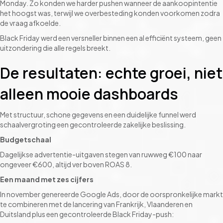
Monday. Zo konden we harder pushen wanneer de aankoopintentie
het hoogst was, terwijl we overbesteding konden voorkomen zodra
de vraag afkoelde.
Black Friday werd een versneller binnen een al efficiënt systeem, geen
uitzondering die alle regels breekt.
De resultaten: echte groei, niet
alleen mooie dashboards
Met structuur, schone gegevens en een duidelijke funnel werd
schaalvergroting een gecontroleerde zakelijke beslissing.
Budgetschaal
Dagelijkse advertentie-uitgaven stegen van ruwweg €100 naar
ongeveer €600, altijd ver boven ROAS 8.
Een maand met zes cijfers
In november genereerde Google Ads, door de oorspronkelijke markt
te combineren met de lancering van Frankrijk, Vlaanderen en
Duitsland plus een gecontroleerde Black Friday-push: