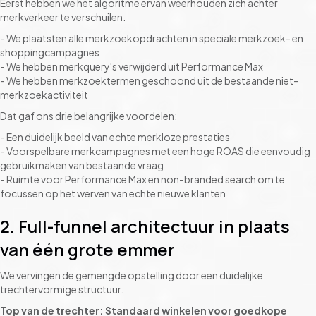
Eerst hebben we het algoritme ervan weerhouden zich achter
merkverkeer te verschuilen.
- We plaatsten alle merkzoekopdrachten in speciale merkzoek- en
shoppingcampagnes
- We hebben merkquery's verwijderd uit Performance Max
- We hebben merkzoektermen geschoond uit de bestaande niet-
merkzoekactiviteit
Dat gaf ons drie belangrijke voordelen:
- Een duidelijk beeld van echte merkloze prestaties
- Voorspelbare merkcampagnes met een hoge ROAS die eenvoudig
gebruikmaken van bestaande vraag
- Ruimte voor Performance Max en non-branded search om te
focussen op het werven van echte nieuwe klanten
2. Full-funnel architectuur in plaats
van één grote emmer
We vervingen de gemengde opstelling door een duidelijke
trechtervormige structuur.
Top van de trechter: Standaard winkelen voor goedkope