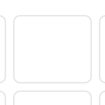
Homewell
Hoe we de omzet van
Homewell Products in
minder dan een jaar
verdrievoudigden
RecruitmentTraining.pro