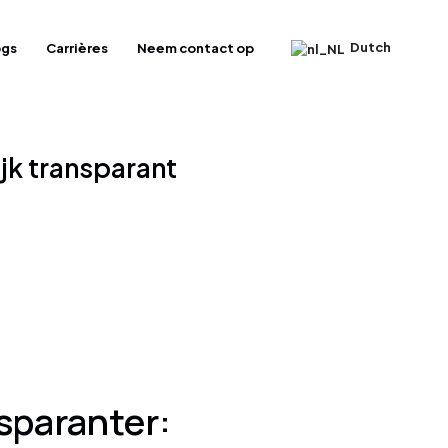
Dutch
ogs
Carrières
Neem contact op
jk transparant
sparanter: