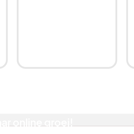
SEA-optimalisatie
ar online groei!