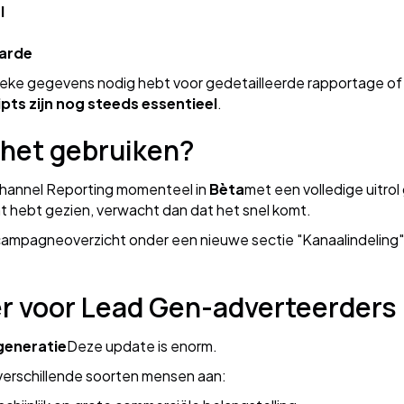
l
aarde
ieke gegevens nodig hebt voor gedetailleerde rapportage of
pts zijn nog steeds essentieel
.
 het gebruiken?
hannel Reporting momenteel in
Bèta
met een volledige uitro
unt hebt gezien, verwacht dan dat het snel komt.
campagneoverzicht onder een nieuwe sectie "Kanaalindeling" 
 voor Lead Gen-adverteerders
generatie
Deze update is enorm.
 verschillende soorten mensen aan: