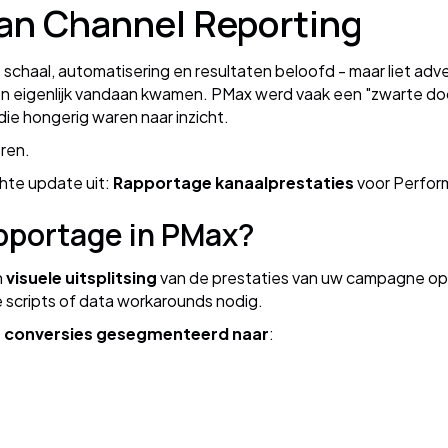
van Channel Reporting
schaal, automatisering en resultaten beloofd - maar liet adv
en eigenlijk vandaan kwamen. PMax werd vaak een "zwarte d
ie hongerig waren naar inzicht.
eren.
hte update uit:
Rapportage kanaalprestaties
voor Perfo
pportage in PMax?
n
visuele uitsplitsing
van de prestaties van uw campagne op
scripts of data workarounds nodig.
en conversies gesegmenteerd naar
: