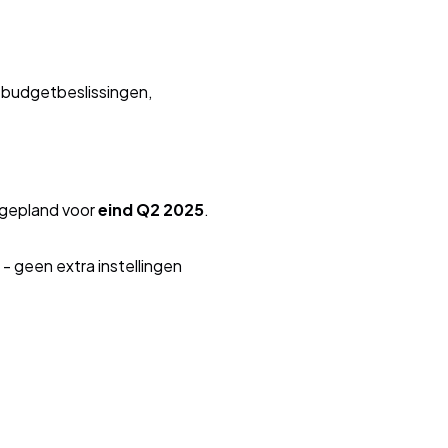
 budgetbeslissingen,
l gepland voor
eind Q2 2025
.
- geen extra instellingen