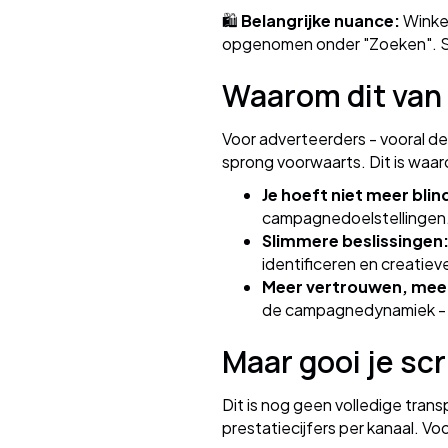
🛍️
Belangrijke nuance:
Winkel
opgenomen onder "Zoeken". Sch
Waarom dit van 
Voor adverteerders - vooral de
sprong voorwaarts. Dit is waa
Je hoeft niet meer blind
campagnedoelstellingen
Slimmere beslissingen
identificeren en creatie
Meer vertrouwen, meer 
de campagnedynamiek - z
Maar gooi je scr
Dit is nog geen volledige trans
prestatiecijfers per kanaal. Vo