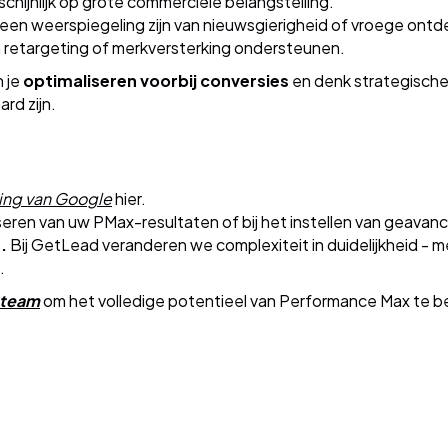
chijnlijk op grote commerciële belangstelling.
een weerspiegeling zijn van nieuwsgierigheid of vroege ontd
 retargeting of merkversterking ondersteunen.
n je
optimaliseren voorbij conversies
en denk strategischer
rd zijn.
ing van Google
hier.
yseren van uw PMax-resultaten of bij het instellen van geava
.
Bij GetLead veranderen we complexiteit in duidelijkheid - 
.
 team
om het volledige potentieel van Performance Max te b
s