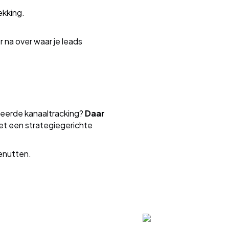
ekking.
 na over waar je leads
nceerde kanaaltracking?
Daar
met een strategiegerichte
enutten.
Maak een afspraak