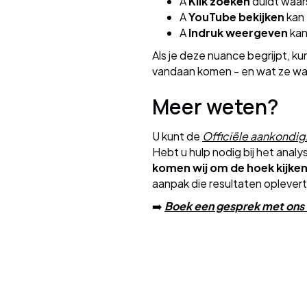
A
Klik zoeken
duidt waars
A
YouTube bekijken
kan 
A
Indruk weergeven
kan
Als je deze nuance begrijpt, ku
vandaan komen - en wat ze waa
Meer weten?
U kunt de
Officiële aankondig
Hebt u hulp nodig bij het anal
komen wij om de hoek kijken
aanpak die resultaten oplevert
➡️
Boek een gesprek met ons
Bekijk onze case