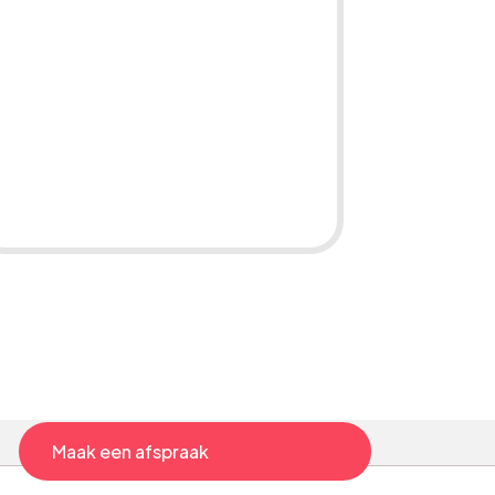
SEA-verbetering en -
optimalisatie
Maak een afspraak