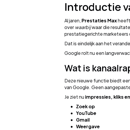
Introductie 
Al jaren,
Prestaties Max
heeft 
over
waarbij
waar die resultat
prestatiegerichte marketeers d
Dat is eindelijk aan het verand
Google rolt nu een langverwac
Wat is kanaalra
Deze nieuwe functie biedt ee
van Google. Geen aangepaste 
Je ziet nu
impressies, kliks 
Zoek op
YouTube
Gmail
Weergave