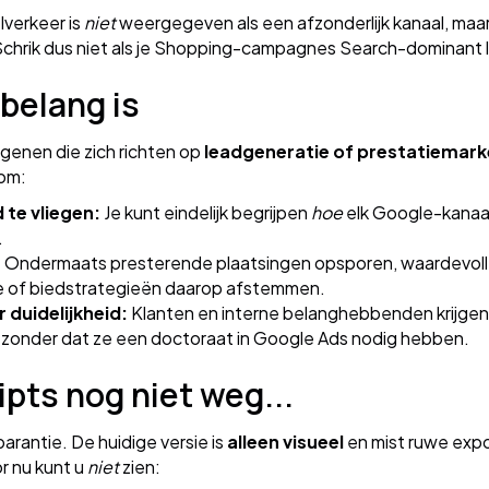
verkeer is
niet
weergegeven als een afzonderlijk kanaal, maar
rik dus niet als je Shopping-campagnes Search-dominant lij
belang is
genen die zich richten op
leadgeneratie of prestatiemark
rom:
 te vliegen:
Je kunt eindelijk begrijpen
hoe
elk Google-kanaal 
.
:
Ondermaats presterende plaatsingen opsporen, waardevoll
ve of biedstrategieën daarop afstemmen.
duidelijkheid:
Klanten en interne belanghebbenden krijgen 
onder dat ze een doctoraat in Google Ads nodig hebben.
ipts nog niet weg...
parantie. De huidige versie is
alleen visueel
en mist ruwe expo
or nu kunt u
niet
zien: